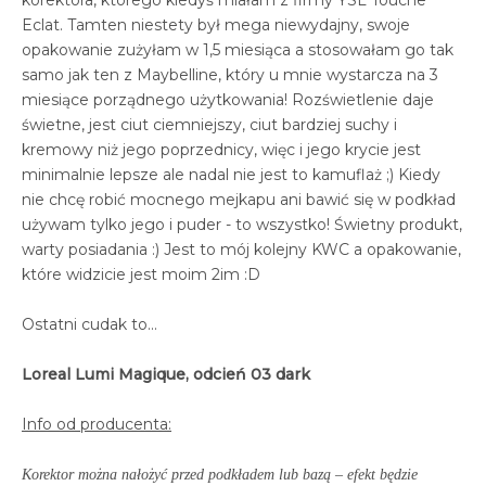
korektora, którego kiedyś miałam z firmy YSL Touche
Eclat. Tamten niestety był mega niewydajny, swoje
opakowanie zużyłam w 1,5 miesiąca a stosowałam go tak
samo jak ten z Maybelline, który u mnie wystarcza na 3
miesiące porządnego użytkowania! Rozświetlenie daje
świetne, jest ciut ciemniejszy, ciut bardziej suchy i
kremowy niż jego poprzednicy, więc i jego krycie jest
minimalnie lepsze ale nadal nie jest to kamuflaż ;) Kiedy
nie chcę robić mocnego mejkapu ani bawić się w podkład
używam tylko jego i puder - to wszystko! Świetny produkt,
warty posiadania :) Jest to mój kolejny KWC a opakowanie,
które widzicie jest moim 2im :D
Ostatni cudak to...
Loreal Lumi Magique, odcień 03 dark
Info od producenta:
Korektor można nałożyć przed podkładem lub bazą – efekt będzie