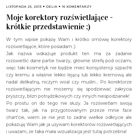
LISTOPADA 25, 2013
DELIA
16 KOMENTARZY
Moje korektory rozświetlające -
krótkie przedstawienie ;)
W tym wpisie pokażę Wam i krótko omówię korektory
rozświetlające, które posiadam ;)
Jak nazwa wskazuje produkt ten ma za zadanie
rozświetlić dane partie twarzy, głównie strefę pod oczami,
więc taki kosmetyk nie będzie mieć konsystencji szpachli
czy kremu a właśnie lekko lejącą lub lekko kremową ale
nadal delikatną, niczym woal czy muślin... Po korektorze
rozświetlającym nie możemy się spodziewać zakrycia
pryszczy, blizn potrądzikowych czy innych niespodzianek!
Po prostu on do tego nie służy. Ja rozświetlam swoją
twarz tak, jak na przygotowanym przeze mnie face
chart'cie, wiem że nie jest to żadne wielkie odkrycie ale
pokazuję Wam jak ja używam korektorów rozświetlających
i uważam, że taka mała wizualizacja jest tutaj potrzebna!