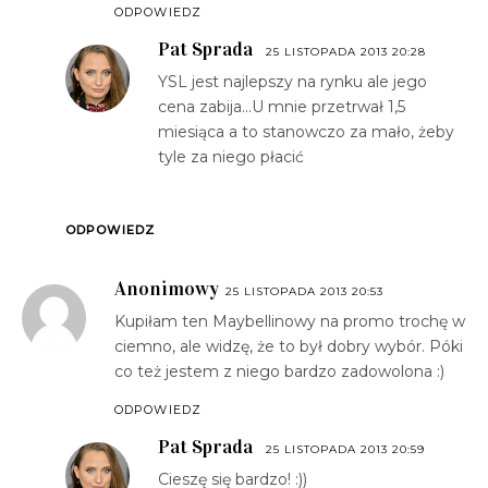
ODPOWIEDZ
Pat Sprada
25 LISTOPADA 2013 20:28
YSL jest najlepszy na rynku ale jego
cena zabija...U mnie przetrwał 1,5
miesiąca a to stanowczo za mało, żeby
tyle za niego płacić
ODPOWIEDZ
Anonimowy
25 LISTOPADA 2013 20:53
Kupiłam ten Maybellinowy na promo trochę w
ciemno, ale widzę, że to był dobry wybór. Póki
co też jestem z niego bardzo zadowolona :)
ODPOWIEDZ
Pat Sprada
25 LISTOPADA 2013 20:59
Cieszę się bardzo! :))