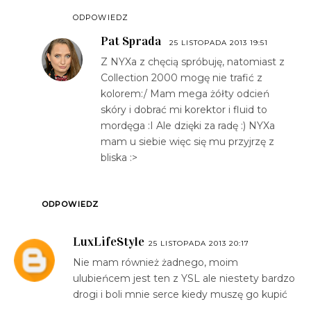
ODPOWIEDZ
Pat Sprada
25 LISTOPADA 2013 19:51
Z NYXa z chęcią spróbuję, natomiast z
Collection 2000 mogę nie trafić z
kolorem:/ Mam mega żółty odcień
skóry i dobrać mi korektor i fluid to
mordęga :I Ale dzięki za radę :) NYXa
mam u siebie więc się mu przyjrzę z
bliska :>
ODPOWIEDZ
LuxLifeStyle
25 LISTOPADA 2013 20:17
Nie mam również żadnego, moim
ulubieńcem jest ten z YSL ale niestety bardzo
drogi i boli mnie serce kiedy muszę go kupić