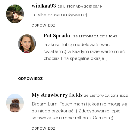
wiolkaa93
26 LISTOPADA 2013 09:19
ja tylko czasami używam :)
ODPOWIEDZ
Pat Sprada
26 LISTOPADA 2013 10:42
ja akurat lubię modelować twarz
światłem :) w każdym razie warto mieć
chociaż 1 na specjalne okazje ;)
ODPOWIEDZ
My strawberry fields
26 LISTOPADA 2013 15:26
Dream Lumi Touch mam i jakoś nie mogę się
do niego przekonać :( Zdecydowanie lepiej
sprawdza się u mnie roll-on z Garniera ;)
ODPOWIEDZ