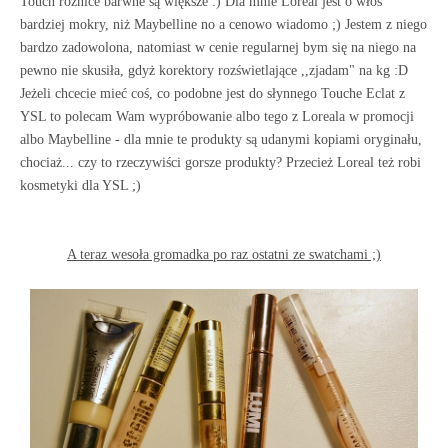
Touch różnice barwne są większe :) Dla mnie Loreal jest o włos
bardziej mokry, niż Maybelline no a cenowo wiadomo ;) Jestem z niego
bardzo zadowolona, natomiast w cenie regularnej bym się na niego na
pewno nie skusiła, gdyż korektory rozświetlające ,,zjadam" na kg :D
Jeżeli chcecie mieć coś, co podobne jest do słynnego Touche Eclat z
YSL to polecam Wam wypróbowanie albo tego z Loreala w promocji
albo Maybelline - dla mnie te produkty są udanymi kopiami oryginału,
chociaż... czy to rzeczywiści gorsze produkty? Przecież Loreal też robi
kosmetyki dla YSL ;)
A teraz wesoła gromadka po raz ostatni ze swatchami ;)