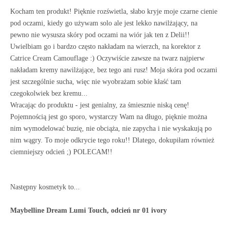
Kocham ten produkt! Pięknie rozświetla, słabo kryje moje czarne cienie
pod oczami, kiedy go używam solo ale jest lekko nawilżający, na
pewno nie wysusza skóry pod oczami na wiór jak ten z Delii!!
Uwielbiam go i bardzo często nakładam na wierzch, na korektor z
Catrice Cream Camouflage :) Oczywiście zawsze na twarz najpierw
nakładam kremy nawilżające, bez tego ani rusz! Moja skóra pod oczami
jest szczególnie sucha, więc nie wyobrażam sobie kłaść tam
czegokolwiek bez kremu...
Wracając do produktu - jest genialny, za śmiesznie niską cenę!
Pojemnością jest go sporo, wystarczy Wam na długo, pięknie można
nim wymodelować buzię, nie obciąża, nie zapycha i nie wyskakują po
nim wągry. To moje odkrycie tego roku!! Dlatego, dokupiłam również
ciemniejszy odcień ;) POLECAM!!
Następny kosmetyk to...
Maybelline Dream Lumi Touch, odcień nr 01 ivory