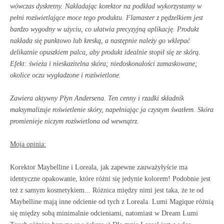
wówczas dyskretny. Nakładając korektor na podkład wykorzystamy w
pełni rozświetlające moce tego produktu. Flamaster z pędzelkiem jest
bardzo wygodny w użyciu, co ułatwia precyzyjną aplikację. Produkt
nakłada się punktowo lub kreską, a następnie należy go wklepać
delikatnie opuszkiem palca, aby produkt idealnie stopił się ze skórą.
Efekt: świeża i nieskazitelna skóra; niedoskonałości zamaskowane;
okolice oczu wygładzone i rozświetlone.
Zawiera aktywny Płyn Andersena. Ten cenny i rzadki składnik
maksymalizuje roświetlenie skóry, napełniając ja czystym śwatłem. Skóra
promienieje niczym rozświetlona od wewnątrz.
Moja opinia:
Korektor Maybelline i Loreala, jak zapewne zauważyłyście ma
identyczne opakowanie, które różni się jedynie kolorem! Podobnie jest
też z samym kosmetykiem... Różnica między nimi jest taka, że te od
Maybelline mają inne odcienie od tych z Loreala. Lumi Magique różnią
się między sobą minimalnie odcieniami, natomiast w Dream Lumi