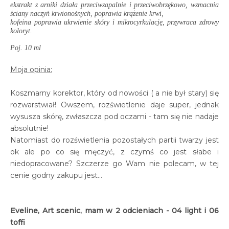
ekstrakt z arniki działa przeciwzapalnie i przeciwobrzękowo, wzmacnia
ściany naczyń krwionośnych, poprawia krążenie krwi,
kofeina poprawia ukrwienie skóry i mikrocyrkulację, przywraca zdrowy
koloryt.
Poj. 10 ml
Moja opinia:
Koszmarny korektor, który od nowości ( a nie był stary) się
rozwarstwiał! Owszem, rozświetlenie daje super, jednak
wysusza skórę, zwłaszcza pod oczami - tam się nie nadaje
absolutnie!
Natomiast do rozświetlenia pozostałych partii twarzy jest
ok ale po co się męczyć, z czymś co jest słabe i
niedopracowane? Szczerze go Wam nie polecam, w tej
cenie godny zakupu jest...
Eveline, Art scenic, mam w 2 odcieniach - 04 light i 06
toffi