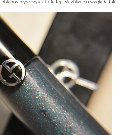
łędny błyszczyk z fotki 1ej... W zbliżeniu wygląda tak...