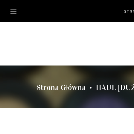
STR
Strona Główna
HAUL [DUŻO
•