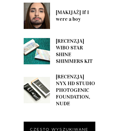
[MAKIJAŻ] If I
were a boy
[RECENZJA]
WIBO STAR
SHINE
SHIMMERS KIT
[RECENZJA]
NYX HD STUDIO
PHOTOGENIC
FOUNDATION,
NUDE
CZĘSTO WYSZUKIWANE