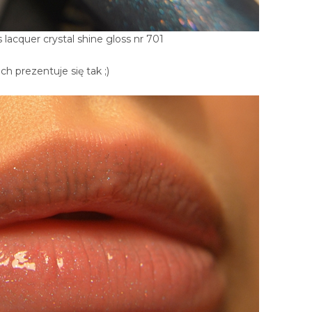
 lacquer crystal shine gloss nr 701
ch prezentuje się tak ;)