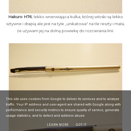
Hakuro H76
, lekko wnerwiająca kulka, której włoski są lekko
sztywne i drapią ale jest na tyle ,,unikatowa" na tle reszty i mała,
że używam jej na dolną powiekę do rozcierania linii.
This site uses cookies from Google to deliver its services and to analyze
traffic. Your IP address and user-agent are shared with Google along with
performance and security metrics to ensure quality of service, generate
usage statistics, and to detect and address abuse.
LEARN MORE
GOT IT