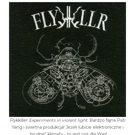
Flykkiller
Experiments in violent light.
Bardzo fajna Pati
Yang i świetna produkcja! Jeżeli lubicie elektroniczne i
,,brudne" klimaty - to jest coś dla Was!