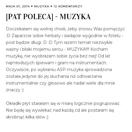
MAJA 01, 2014
MUZYKA
12 KOMENTARZY
[PAT POLECA] - MUZYKA
Doczekałam się wolnej chwili, żeby znowu Was pomęczyć
:D Zaparzcie sobie herbaty i siadajcie wygodnie w fotelu -
post będzie długi :D :D Tym razem temat niezwykle
ważny i bliski mojemu sercu - MUZYKA!!!! Kocham
muzykę, nie wyobrażam sobie życia bez niej! Od lat
najmłodszych śpiewam i gram na instrumentach.
Oczywiście, po wybraniu ASP muzyka sprowadzona
została jedynie do jej słuchania niż odtwarzania
instrumentalnie czy głosowo ale nadal wiele dla mnie
znaczy :)
Okładki płyt starałam się w miarę logicznie pogrupować.
Nie będę się wywlekać nad każdą cd ale postaram się
skrobnąć kilka słów ;)