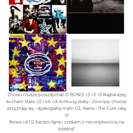
Znowu muszę powzdychać:D BONO <3 <3 <3 Najbardziej
kocham stare U2 i ich cd
Achtung Baby
i
Zooropa
, chociaż
przyznaję się - dyskografię mam U2, Alanis i The Cure całą
:D
Nowa cd U2 bardzo fajna i czekam z niecierpliwością na
kolejną!!