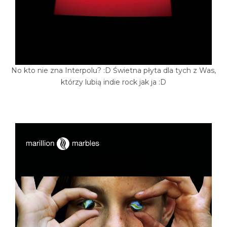
No kto nie zna Interpolu? :D Świetna płyta dla tych z Was,
którzy lubią indie rock jak ja :D