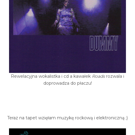
Rewelacyjna wokalistka i cd a kawałek
Roads
rozwala i
doprowadza do płaczu!
Teraz na tapet wzięłam muzykę rockową i elektroniczną ;)