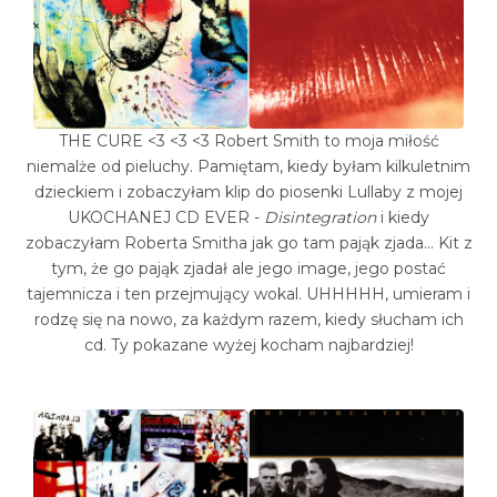
THE CURE <3 <3 <3 Robert Smith to moja miłość
niemalże od pieluchy. Pamiętam, kiedy byłam kilkuletnim
dzieckiem i zobaczyłam klip do piosenki Lullaby z mojej
UKOCHANEJ CD EVER -
Disintegration
i kiedy
zobaczyłam Roberta Smitha jak go tam pająk zjada... Kit z
tym, że go pająk zjadał ale jego image, jego postać
tajemnicza i ten przejmujący wokal. UHHHHH, umieram i
rodzę się na nowo, za każdym razem, kiedy słucham ich
cd. Ty pokazane wyżej kocham najbardziej!