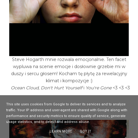
Steve Hogarth mnie rozwala emocjonalnie. Ten facet
wypluwa na scenie emocje i dosłownie grzebie mi w
duszy i sercu głosem! Kocham tę płytę za rewelacyjny
klimat i kompozycje :)
Ocean Cloud, Don't Hurt Yourself
i
You're Gone
<3 <3 <3
This site uses cookies from Google to deliver its services and to analyze
traffic. Your IP address and user-agent are shared with Google along with
performance and security metrics to ensure quality of service, generate
usage statistics, and to detect and address abuse.
LEARN MORE
GOT IT