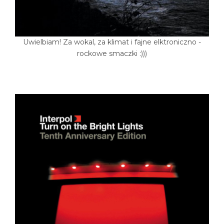
Uwielbiam! Za wokal, za klimat i fajne elktroniczno -
rockowe smaczki :)))