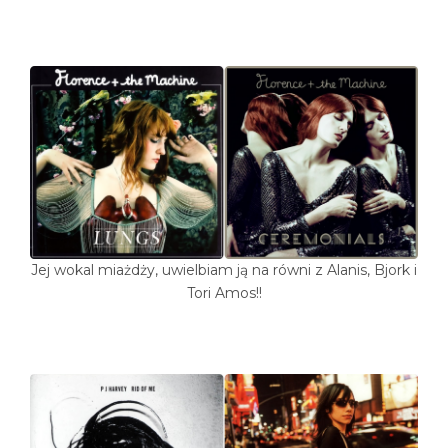
Jej wokal miażdży, uwielbiam ją na równi z Alanis, Bjork i
Tori Amos!!