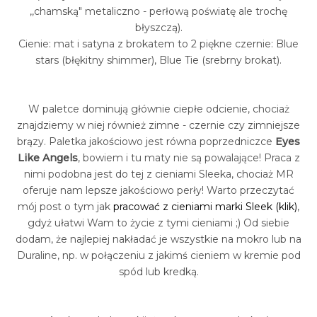
,,chamską" metaliczno - perłową poświatę ale trochę
błyszczą).
Cienie: mat i satyna z brokatem to 2 piękne czernie: Blue
stars (błękitny shimmer), Blue Tie (srebrny brokat).
W paletce dominują głównie ciepłe odcienie, chociaż
znajdziemy w niej również zimne - czernie czy zimniejsze
brązy. Paletka jakościowo jest równa poprzedniczce
Eyes
Like Angels
, bowiem i tu maty nie są powalające! Praca z
nimi podobna jest do tej z cieniami Sleeka, chociaż MR
oferuje nam lepsze jakościowo perły! Warto przeczytać
mój post o tym jak
pracować z cieniami marki Sleek (klik)
,
gdyż ułatwi Wam to życie z tymi cieniami ;) Od siebie
dodam, że najlepiej nakładać je wszystkie na mokro lub na
Duraline, np. w połączeniu z jakimś cieniem w kremie pod
spód lub kredką.