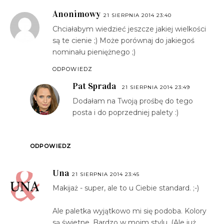
Anonimowy
21 SIERPNIA 2014 23:40
Chciałabym wiedzieć jeszcze jakiej wielkości
są te cienie ;) Może porównaj do jakiegoś
nominału pieniężnego ;)
ODPOWIEDZ
Pat Sprada
21 SIERPNIA 2014 23:49
Dodałam na Twoją prośbę do tego
posta i do poprzedniej palety :)
ODPOWIEDZ
Una
21 SIERPNIA 2014 23:45
Makijaż - super, ale to u Ciebie standard. ;-)
Ale paletka wyjątkowo mi się podoba. Kolory
są świetne. Bardzo w moim stylu. (Ale już