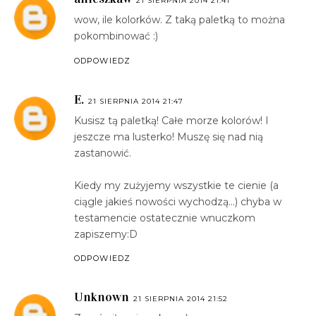
21 SIERPNIA 2014 21:41
wow, ile kolorków. Z taką paletką to można
pokombinować :)
ODPOWIEDZ
E.
21 SIERPNIA 2014 21:47
Kusisz tą paletką! Całe morze kolorów! I
jeszcze ma lusterko! Muszę się nad nią
zastanowić.
Kiedy my zużyjemy wszystkie te cienie (a
ciągle jakieś nowości wychodzą...) chyba w
testamencie ostatecznie wnuczkom
zapiszemy:D
ODPOWIEDZ
Unknown
21 SIERPNIA 2014 21:52