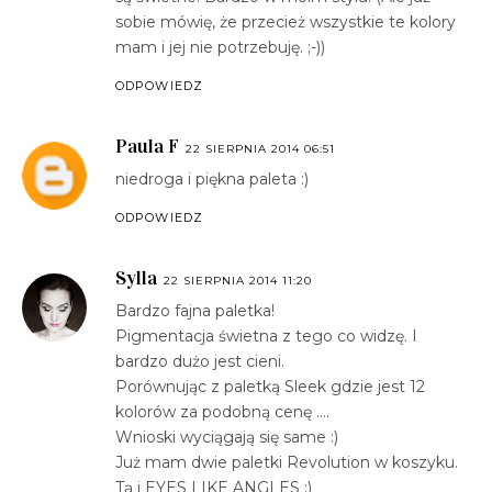
sobie mówię, że przecież wszystkie te kolory
mam i jej nie potrzebuję. ;-))
ODPOWIEDZ
Paula F
22 SIERPNIA 2014 06:51
niedroga i piękna paleta :)
ODPOWIEDZ
Sylla
22 SIERPNIA 2014 11:20
Bardzo fajna paletka!
Pigmentacja świetna z tego co widzę. I
bardzo dużo jest cieni.
Porównując z paletką Sleek gdzie jest 12
kolorów za podobną cenę ....
Wnioski wyciągają się same :)
Już mam dwie paletki Revolution w koszyku.
Tą i EYES LIKE ANGLES :)