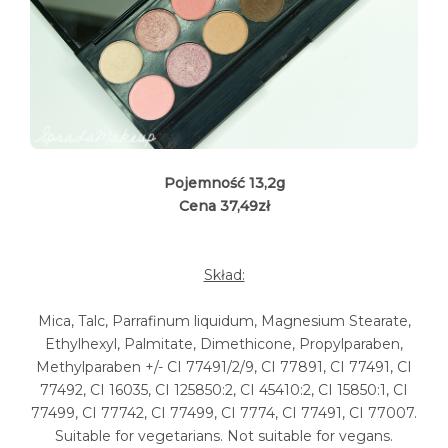
Pojemność 13,2g
Cena 37,49zł
Skład:
Mica, Talc,
Parrafinum liquidum, Magnesium Stearate,
Ethylhexyl, Palmitate, Dimethicone, Propylparaben,
Methylparaben
+/-
CI 77491/2/9, CI 77891, CI 77491, CI
77492, CI 16035, CI 125850:2, CI 45410:2, CI 15850:1, CI
77499, CI 77742, CI 77499, CI 7774, CI 77491, CI 77007
.
Suitable for vegetarians. Not suitable for vegans.