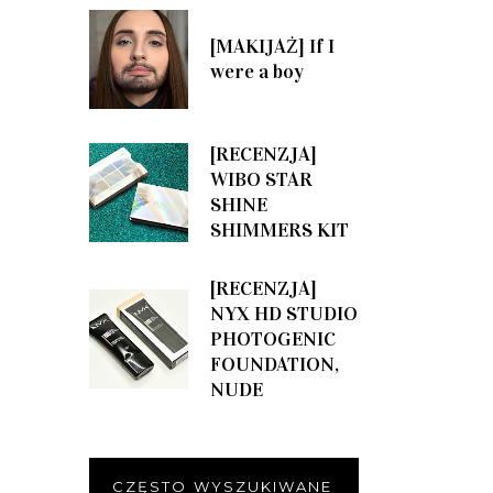
[MAKIJAŻ] If I
were a boy
[RECENZJA]
WIBO STAR
SHINE
SHIMMERS KIT
[RECENZJA]
NYX HD STUDIO
PHOTOGENIC
FOUNDATION,
NUDE
CZĘSTO WYSZUKIWANE