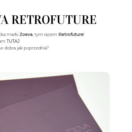
EVA RETROFUTURE
etka marki
Zoeva
, tym razem
Retrofuture
!
łam
TUTAJ
mo dobra jak poprzednia?