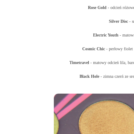
Rose Gold
- odcień różowe
Silver Disc
- s
Electric Youth
- matowa
Cosmic Chic
- perłowy fiolet
Timetravel
- matowy odcień lila, ba
Black Hole
- zimna czerń ze s