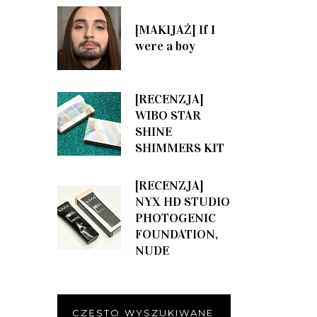
[MAKIJAŻ] If I
were a boy
[RECENZJA]
WIBO STAR
SHINE
SHIMMERS KIT
[RECENZJA]
NYX HD STUDIO
PHOTOGENIC
FOUNDATION,
NUDE
CZĘSTO WYSZUKIWANE