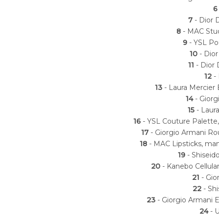
7
- Dior 
8
- MAC Stud
9
- YSL Po
10
- Dior
11
- Dior 
12
- 
13
- Laura Mercier
14
- Gior
15
- Laura
16
- YSL Couture Palette,
17
- Giorgio Armani Rou
18
- MAC Lipsticks, mam 
19
- Shiseid
20
- Kanebo Cellula
21
- Gio
22
- Sh
23
- Giorgio Armani E
24
- 