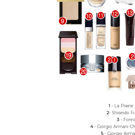
1
- La Prairi
2
- Shiseido F
3
- Foreo
4
- Giorgio Armani Che
5
- Giorgio Arman