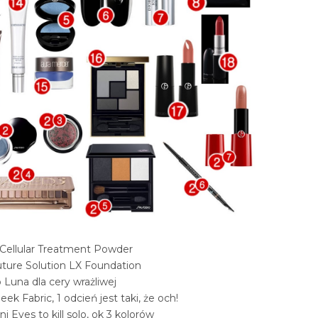
e Cellular Treatment Powder
uture Solution LX Foundation
 Luna dla cery wrażliwej
ek Fabric, 1 odcień jest taki, że och!
i Eyes to kill solo, ok 3 kolorów