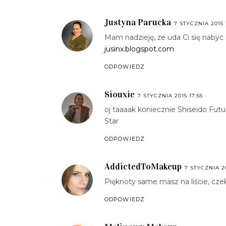
Justyna Parucka
7 STYCZNIA 2015 
Mam nadzieję, że uda Ci się nabyć 
jusinx.blogspot.com
ODPOWIEDZ
Siouxie
7 STYCZNIA 2015 17:55
oj taaaak koniecznie Shiseido Futur
Star
ODPOWIEDZ
AddictedToMakeup
7 STYCZNIA 20
Pięknoty same masz na liście, czek
ODPOWIEDZ