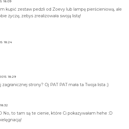
5 18:09
abym kupić zestaw pedzli od Zoevy lub lampę pierścieniową, ale
bie życzę, zebys zrealizowała swoją listę!
5 18:24
015 18:29
 zagranicznej strony? Oj PAT PAT mała ta Twoja lista ;)
18:32
 :D No, to tam są te cienie, które Ci pokazywałam hehe :D
pielęgnacją!