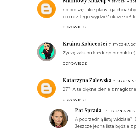
Malinowy Makeup
7 STYCZNIA 201
no proszę, jakie plany :) ja chciał
co mi z tego wyjdzie? okaze sie! To
ODPOWIEDZ
Kraina Kobiecości
7 STYCZNIA 201
Życzę zakupu każdego produktu :)
ODPOWIEDZ
Katarzyna Zalewska
7 STYCZNIA 2
27?! A te piękne cienie z magicznej
ODPOWIEDZ
Pat Sprada
7 STYCZNIA 2015 
A poprzednią listę widziała?
Jeszcze jedna lista będzie z 