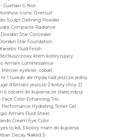
6
- Guerlain G Noir
Diorshow Iconic Overcurl
io Sculpt Defining Powder
udre Compacte Radiance
 Diorskin Star Concealer
Diorskin Star Foundation
Kanebo Fluid Finish
 Beztłuszczowy krem koloryzujący
gio Armani Luminessence
 Mercier eyeliner, cobalt
 nr 1 tuxedo ale myślę nad jeszcze jedną
ge d'Armani, jeszcze 2 kolory chcę :D
6 odcieni do kupienia ze stałej edycji
o Face Color Enhancing Trio
r Performance Hydrating Tintet Gel
rgio Armani Fluid Sheer
iseido Cream Eye Color
yes to kill, 3 kolory mam do kupienia
Urban Decay Naked 3