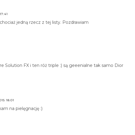
17:41
chociaż jedną rzecz z tej listy. Pozdrawiam
e Solution FX i ten róż triple :) są geeenialne tak samo Dior
15 18:01
am na pielęgnację :)