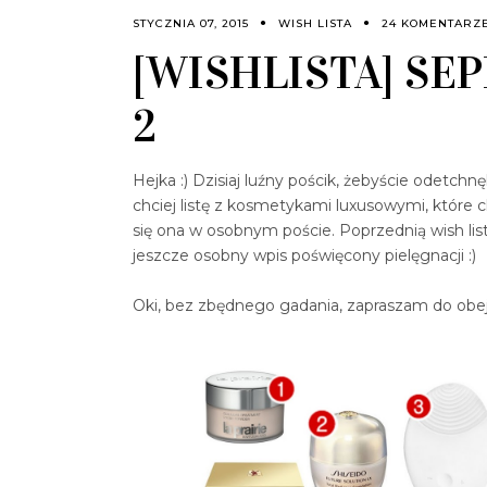
STYCZNIA 07, 2015
WISH LISTA
24 KOMENTARZ
[WISHLISTA] SE
2
Hejka :) Dzisiaj luźny pościk, żebyście odetch
chciej listę z kosmetykami luxusowymi, które c
się ona w osobnym poście. Poprzednią wish li
jeszcze osobny wpis poświęcony pielęgnacji :)
Oki, bez zbędnego gadania, zapraszam do obej