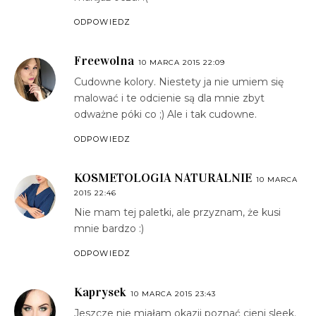
ODPOWIEDZ
Freewolna
10 MARCA 2015 22:09
Cudowne kolory. Niestety ja nie umiem się
malować i te odcienie są dla mnie zbyt
odważne póki co ;) Ale i tak cudowne.
ODPOWIEDZ
KOSMETOLOGIA NATURALNIE
10 MARCA
2015 22:46
Nie mam tej paletki, ale przyznam, że kusi
mnie bardzo :)
ODPOWIEDZ
Kaprysek
10 MARCA 2015 23:43
Jeszcze nie miałam okazji poznać cieni sleek.