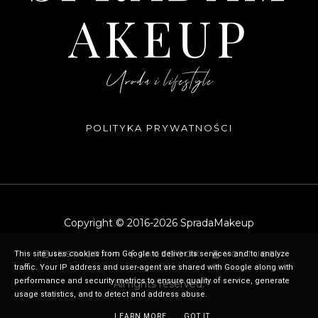
AKEUP
Uroda i lifestyle
POLITYKA PRYWATNOŚCI
Copyright © 2016-
2026
SpradaMakeup
INSTAGRAM
FACEBOOK
YOUTUBE
This site uses cookies from Google to deliver its services and to analyze
traffic. Your IP address and user-agent are shared with Google along with
performance and security metrics to ensure quality of service, generate
All rights reserved.
usage statistics, and to detect and address abuse.
LEARN MORE
GOT IT