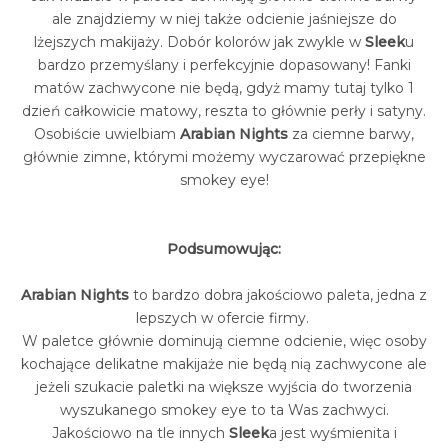
ale znajdziemy w niej także odcienie jaśniejsze do
lżejszych makijaży. Dobór kolorów jak zwykle w
Sleek
u
bardzo przemyślany i perfekcyjnie dopasowany! Fanki
matów zachwycone nie będą, gdyż mamy tutaj tylko 1
dzień całkowicie matowy, reszta to głównie perły i satyny.
Osobiście uwielbiam
Arabian Nights
za ciemne barwy,
głównie zimne, którymi możemy wyczarować przepiękne
smokey eye!
Podsumowując:
Arabian Nights
to bardzo dobra jakościowo paleta, jedna z
lepszych w ofercie firmy.
W paletce głównie dominują ciemne odcienie, więc osoby
kochające delikatne makijaże nie będą nią zachwycone ale
jeżeli szukacie paletki na większe wyjścia do tworzenia
wyszukanego smokey eye to ta Was zachwyci.
Jakościowo na tle innych
Sleek
a jest wyśmienita i