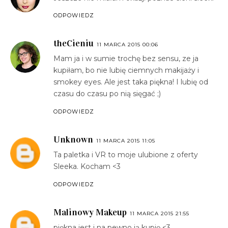
ODPOWIEDZ
theCieniu
11 MARCA 2015 00:06
Mam ja i w sumie trochę bez sensu, ze ja
kupiłam, bo nie lubię ciemnych makijaży i
smokey eyes. Ale jest taka piękna! I lubię od
czasu do czasu po nią sięgać ;)
ODPOWIEDZ
Unknown
11 MARCA 2015 11:05
Ta paletka i VR to moje ulubione z oferty
Sleeka. Kocham <3
ODPOWIEDZ
Malinowy Makeup
11 MARCA 2015 21:55
piękna jest i na pewno ją kupię <3