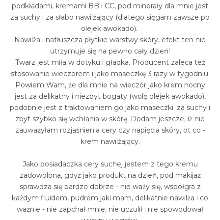
podkładami, kremami BB i CC, pod minerały dla mnie jest
za suchy i za słabo nawilżający (dlatego sięgam zawsze po
olejek awokado).
Nawilża i natłuszcza płytkie warstwy skóry, efekt ten nie
utrzymuje się na pewno cały dzień!
Twarz jest miła w dotyku i gładka. Producent zaleca też
stosowanie wieczorem i jako maseczkę 3 razy w tygodniu.
Powiem Wam, że dla mnie na wieczór jako krem nocny
jest za delikatny i niezbyt bogaty (wolę olejek awokado),
podobnie jest z traktowaniem go jako maseczki: za suchy i
zbyt szybko się wchłania w skórę. Dodam jeszcze, iż nie
zauważyłam rozjaśnienia cery czy napięcia skóry, ot co -
krem nawilżający.
Jako posiadaczka cery suchej jestem z tego kremu
zadowolona, gdyż jako produkt na dzień, pod makijaż
sprawdza się bardzo dobrze - nie waży się, współgra z
każdym fluidem, pudrem jaki mam, delikatnie nawilża i co
ważnie - nie zapchał mnie, nie uczulił i nie spowodował