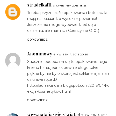
strudelka111
6 KWIETNIA 2015 18:35
Trzeba przyznać, że opakowania i buteleczki
mają na baaaardzo wysokim poziomie!
Jeszcze nie moge wypowiedzieć się o
działaniu, ale mam ich Coenzyme Q10 :)
ODPOWIEDZ
Anonimowy
6 KWIETNIA 2015 20:56
Strasznie podoba mi się to opakowanie tego
kremu haha, jednak pewnie długo takie
piękne by nie było skoro jest szklane a ja mam
dziurawe ręce :D
http://lauraakarolina.blogspot.com/2015/04/kol
ekcja-kosmetykow.html
ODPOWIEDZ
www.natalia-i-jej-świat.pl
7 KWIETNIA 2015