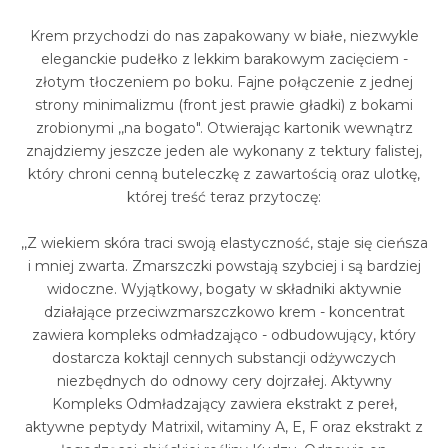
Krem przychodzi do nas zapakowany w białe, niezwykle
eleganckie pudełko z lekkim barakowym zacięciem -
złotym tłoczeniem po boku. Fajne połączenie z jednej
strony minimalizmu (front jest prawie gładki) z bokami
zrobionymi ,,na bogato". Otwierając kartonik wewnątrz
znajdziemy jeszcze jeden ale wykonany z tektury falistej,
który chroni cenną buteleczkę z zawartością oraz ulotkę,
której treść teraz przytoczę:
,,Z wiekiem skóra traci swoją elastyczność, staje się cieńsza
i mniej zwarta. Zmarszczki powstają szybciej i są bardziej
widoczne. Wyjątkowy, bogaty w składniki aktywnie
działające przeciwzmarszczkowo krem - koncentrat
zawiera kompleks odmładzająco - odbudowujący, który
dostarcza koktajl cennych substancji odżywczych
niezbędnych do odnowy cery dojrzałej. Aktywny
Kompleks Odmładzający zawiera ekstrakt z pereł,
aktywne peptydy Matrixil, witaminy A, E, F oraz ekstrakt z