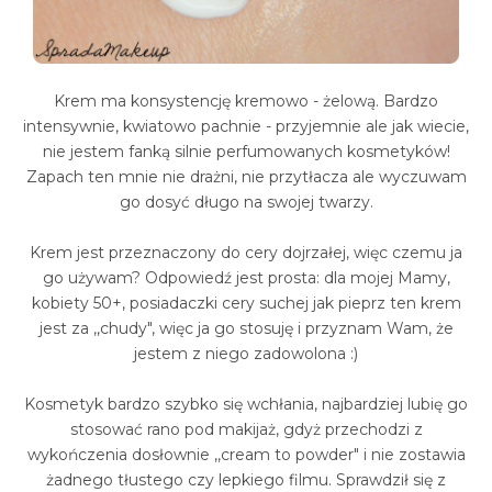
Krem ma konsystencję kremowo - żelową. Bardzo
intensywnie, kwiatowo pachnie - przyjemnie ale jak wiecie,
nie jestem fanką silnie perfumowanych kosmetyków!
Zapach ten mnie nie drażni, nie przytłacza ale wyczuwam
go dosyć długo na swojej twarzy.
Krem jest przeznaczony do cery dojrzałej, więc czemu ja
go używam? Odpowiedź jest prosta: dla mojej Mamy,
kobiety 50+, posiadaczki cery suchej jak pieprz ten krem
jest za ,,chudy", więc ja go stosuję i przyznam Wam, że
jestem z niego zadowolona :)
Kosmetyk bardzo szybko się wchłania, najbardziej lubię go
stosować rano pod makijaż, gdyż przechodzi z
wykończenia dosłownie ,,cream to powder" i nie zostawia
żadnego tłustego czy lepkiego filmu. Sprawdził się z