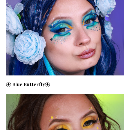
🦋 Blue Butterfly🦋