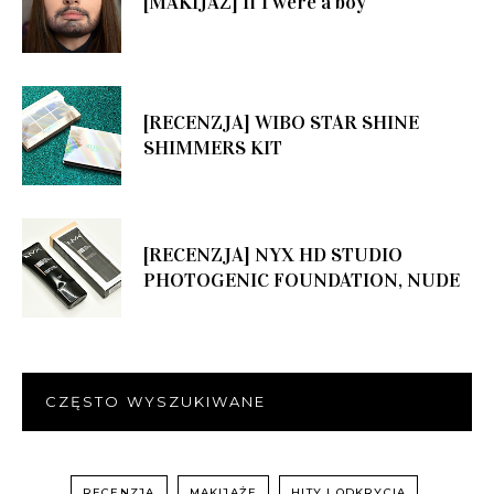
[MAKIJAŻ] If I were a boy
[RECENZJA] WIBO STAR SHINE
SHIMMERS KIT
[RECENZJA] NYX HD STUDIO
PHOTOGENIC FOUNDATION, NUDE
CZĘSTO WYSZUKIWANE
RECENZJA
MAKIJAŻE
HITY I ODKRYCIA