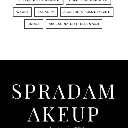
WŁOSY
ZAPACHY
AKCESORIA KOSMETYCZNE
URODA
AKCESORIA DO PIELĘGNACJI
SPRADAM
AKEUP