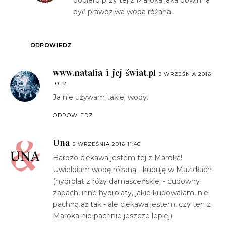
dopiero przy tej z Maroka jaka powinna
być prawdziwa woda różana.
ODPOWIEDZ
www.natalia-i-jej-świat.pl
5 WRZEŚNIA 2016
10:12
Ja nie używam takiej wody.
ODPOWIEDZ
Una
5 WRZEŚNIA 2016 11:46
Bardzo ciekawa jestem tej z Maroka!
Uwielbiam wodę różaną - kupuję w Mazidłach
(hydrolat z róży damasceńskiej - cudowny
zapach, inne hydrolaty, jakie kupowałam, nie
pachną aż tak - ale ciekawa jestem, czy ten z
Maroka nie pachnie jeszcze lepiej).