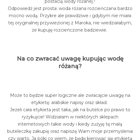
postacią wody różanej?
Odpowiedź jest prosta: woda różana rozcieńczana bardzo
mocno wodą. Przykre ale prawdziwe i gdybym nie miała
tej oryginalnej przywiezionej z Maroka, nie wiedziałabym,
że kupuję rozcieńczone badziewie.
Na co zwracać uwagę kupując wodę
różaną?
Może to będzie super logiczne ale zwracajcie uwagę na
etykietę: arabskie napisy oraz skład.
Jeżeli cała etykieta jest taka, jak na butelce po prawo to
ryzykujcie! Widziałam w niektórych sklepach
internetowych takie wody i kiedy zużyję tę małą
buteleczkę zakupię oraz napiszę Wam moje przemyślenia
czy warto. Ja póki co wiem, że będę kierować się etykietą