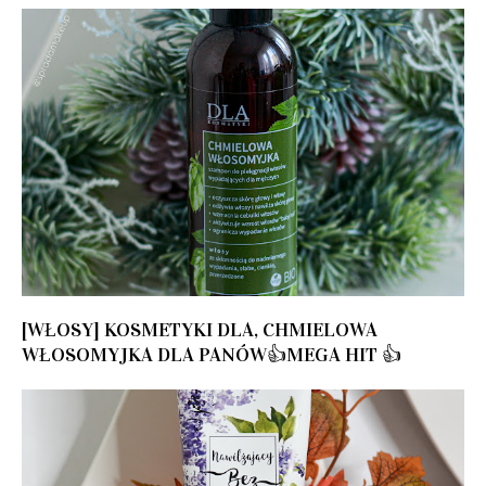
[WŁOSY] KOSMETYKI DLA, CHMIELOWA
WŁOSOMYJKA DLA PANÓW👍MEGA HIT 👍