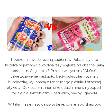
Poprzednią wodę różaną kupiłam w Polsce i była to
butelka pojemnościowo dwa razy większa od obecnej, jaką
posiadam. Co je różni? Przede wszystkim JAKOŚĆ.
Jakie zdziwienie nastąpiło, kiedy odkręciłam tę małą
buteleczkę, wykonaną z tandetnego plastiku i przaśnej
etykiety! Odkręcam i... niemalże udusił mnie silny zapach
róż ale nie syntetyczny - naturalny, piękny i głęboki.
W takim razie nasuwa się pytanie: co nam wciskają pod