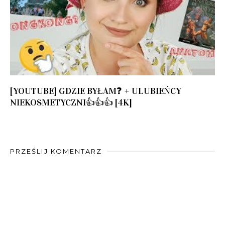
[YOUTUBE] GDZIE BYŁAM❓ + ULUBIEŃCY
NIEKOSMETYCZNI👍👍👍 [4K]
PRZEŚLIJ KOMENTARZ