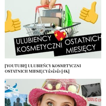
[YOUTUBE] ULUBIEŃCY KOSMETYCZNI
OSTATNICH MIESIĘCY👍👍👍 [4K]