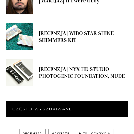
[MAKIJAŻ] If I were a boy
[RECENZJA] WIBO STAR SHINE
SHIMMERS KIT
[RECENZJA] NYX HD STUDIO
PHOTOGENIC FOUNDATION, NUDE
CZĘSTO WYSZUKIWANE
RECENZJA
MAKIJAŻE
HITY I ODKRYCIA