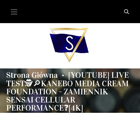
Strona Główna
[YOUTUBE] LIVE
•
TEST🕵️🔎KANEBO MEDIA CREAM
FOUNDATION - ZAMIENNIK
SENSAI CELLULAR
PERFORMANCE❓[4K]