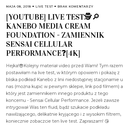
MAJA 08, 2018
LIVE TEST
BRAK KOMENTARZY
[YOUTUBE] LIVE TEST🕵️🔎
KANEBO MEDIA CREAM
FOUNDATION - ZAMIENNIK
SENSAI CELLULAR
PERFORMANCE❓[4K]
Hejka!😎Kolejny materiał video przed Wami! Tym razem
postawiłam na live test, w którym opowiem i pokażę z
bliska podkład Kanebo z linii niedostępnej stacjonarnie u
nas (można kupić w pewnym sklepie, link pod filmem) a
który jest zamiennikiem innego produktu z tego
koncernu - Sensai Cellular Performance. Jeżeli zawsze
intrygował Was ten fluid, bądź szukacie podkładu
nawilżającego, delikatnie kryjącego i z wysokim filtrem,
koniecznie zobaczcie ten live test. Zapraszam! 😘