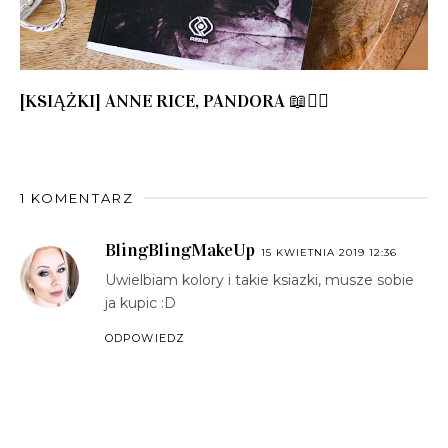
[KSIĄŻKI] ANNE RICE, PANDORA 📖🧛‍♀️
1 KOMENTARZ
BlingBlingMakeUp
15 KWIETNIA 2019 12:36
Uwielbiam kolory i takie ksiazki, musze sobie
ja kupic :D
ODPOWIEDZ