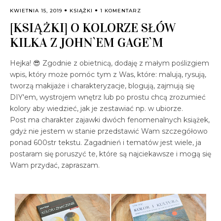
KWIETNIA 15, 2019
KSIĄŻKI
1 KOMENTARZ
[KSIĄŻKI] O KOLORZE SŁÓW
KILKA Z JOHN`EM GAGE`M
Hejka! 😎 Zgodnie z obietnicą, dodaję z małym poślizgiem
wpis, który może pomóc tym z Was, które: malują, rysują,
tworzą makijaże i charakteryzacje, blogują, zajmują się
DIY'em, wystrojem wnętrz lub po prostu chcą zrozumieć
kolory aby wiedzieć, jak je zestawiać np. w ubiorze.
Post ma charakter zajawki dwóch fenomenalnych książek,
gdyż nie jestem w stanie przedstawić Wam szczegółowo
ponad 600str tekstu. Zagadnień i tematów jest wiele, ja
postaram się poruszyć te, które są najciekawsze i mogą się
Wam przydać, zapraszam.