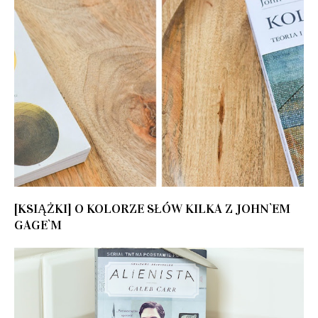
[KSIĄŻKI] O KOLORZE SŁÓW KILKA Z JOHN`EM
GAGE`M