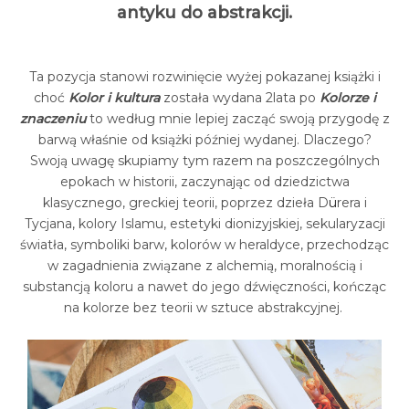
antyku do abstrakcji.
Ta pozycja stanowi rozwinięcie wyżej pokazanej książki i
choć
Kolor i kultura
została wydana 2lata po
Kolorze i
znaczeniu
to według mnie lepiej zacząć swoją przygodę z
barwą właśnie od książki później wydanej.
Dlaczego?
Swoją uwagę skupiamy tym razem na poszczególnych
epokach w historii, zaczynając od dziedzictwa
klasycznego, greckiej teorii, poprzez dzieła D
ü
rera i
Tycjana, kolory Islamu, estetyki dionizyjskiej, sekularyzacji
światła, symboliki barw, kolorów w heraldyce, przechodząc
w zagadnienia związane z alchemią, moralnością i
substancją koloru a nawet do jego dźwięczności, kończąc
na kolorze bez teorii w sztuce abstrakcyjnej.