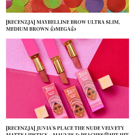
[RECENZJA] MAYBELLINE BROW ULTRA SLIM,
MEDIUM BROWN 👍MEGA👍
[RECENZJA] JUVIA`S PLACE THE NUDE VELVETY
MATTE LIPSTICK - MAUVES & PEACHES😍HIT HIT