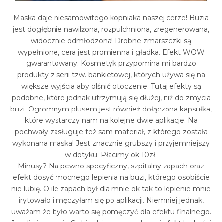
Maska daje niesamowitego kopniaka naszej cerze! Buzia
jest dogłębnie nawilżona, rozpulchniona, zregenerowana,
widocznie odmłodzona! Drobne zmarszczki są
wypełnione, cera jest promienna i gładka. Efekt WOW
gwarantowany. Kosmetyk przypomina mi bardzo
produkty z serii tzw. bankietowej, których używa się na
większe wyjścia aby olśnić otoczenie. Tutaj efekty są
podobne, które jednak utrzymują się dłużej, niż do zmycia
buzi. Ogromnym plusem jest również dołączona kapsułka,
które wystarczy nam na kolejne dwie aplikacje. Na
pochwały zasługuje też sam materiał, z którego została
wykonana maska! Jest znacznie grubszy i przyjemniejszy
w dotyku. Płacimy ok 10zł
Minusy? Na pewno specyficzny, szpitalny zapach oraz
efekt dosyć mocnego lepienia na buzi, którego osobiście
nie lubię. O ile zapach był dla mnie ok tak to lepienie mnie
irytowało i męczyłam się po aplikacji. Niemniej jednak,
uważam że było warto się pomęczyć dla efektu finalnego.