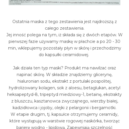
Ostatnia maska z tego zestawienia jest najdroższą z
całego zestawienia.
Jej inność polega na tym, iż składa się z dwóch etapów. W
pierwszej fazie używamy maskę w płachcie a po 20 - 30
min, wklepujemy pozostały płyn w skórę i przechodzimy
do kapsułki ceramidowej.
Jak działa ten typ maski? Produkt ma nawilżać oraz
napinać skórę. W składzie znajdziemy glicerynę,
hialuronian sodu, ekstrakt z portulaki pospolitej,
hydrolizowany kolagen, sok z aloesu,
betaglukan, acetyl
heksapeptyd-8, tripeptyd miedziowy-1, betainę, ekstrakty
z bluszczu, kasztanowca zwyczajnego, wierzby białej,
kadzidłowca i jojoby, olejki z pelargonii i bergamotki.
W etapie drugim, tj. kapsułce otrzymujemy ceramidy,
które występują w warstwie rogowej naskórka, tworząc
barierę wo
dno - lipidową.
Zapewniają szczelność