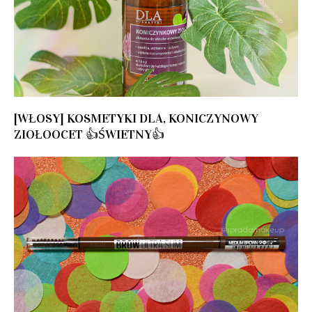
[WŁOSY] KOSMETYKI DLA, KONICZYNOWY
ZIOŁOOCET 👍ŚWIETNY👍