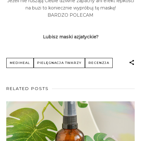
Jeżeli nie ruszają Ciebie dziwne zapachy ani efekt lepkości
na buzi to koniecznie wypróbuj tę maskę!
BARDZO POLECAM
Lubisz maski azjatyckie?
MEDIHEAL
PIELĘGNACJA TWARZY
RECENZJA
RELATED POSTS