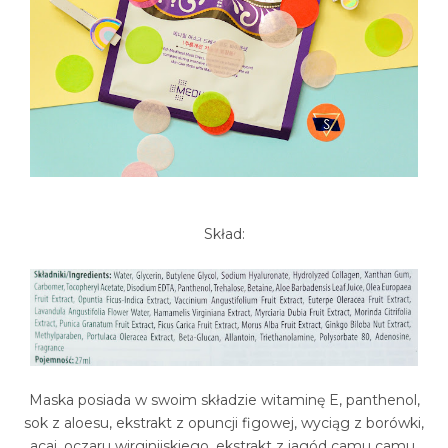
Skład:
Maska posiada w swoim składzie witaminę E, panthenol,
sok z aloesu, ekstrakt z opuncji figowej, wyciąg z borówki,
acai, oczaru wirginijskiego, ekstrakt z jagód camu camu,