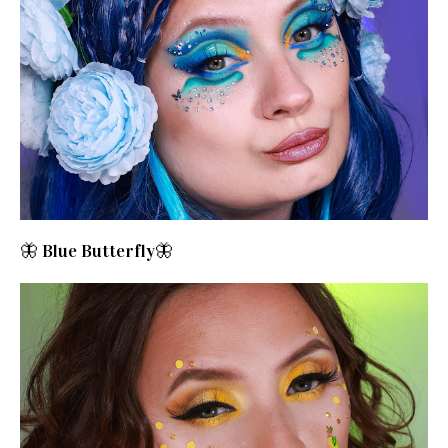
🦋 Blue Butterfly🦋