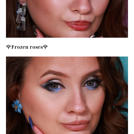
🌹Frozen roses🌹