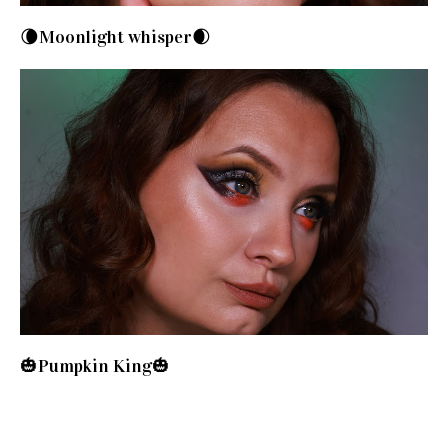
🌘Moonlight whisper🌒
🎃Pumpkin King🎃