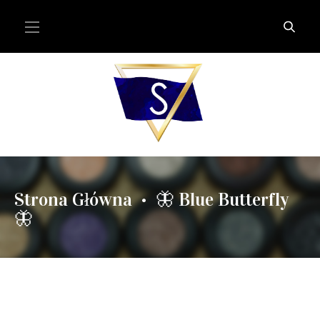
Strona Główna
🦋 Blue Butterfly
•
🦋