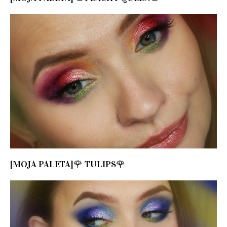
[MOJA PALETA]🌹 TULIPS🌹