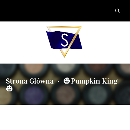
Strona Główna
🎃Pumpkin King
•
🎃