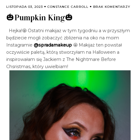
LISTOPADA 03, 2023
CONSTANCE CARROLL
BRAK KOMENTARZY
🎃Pumpkin King🎃
Hejka!
🤩 Ostatni makijaż w tym tygodniu a w przyszłym
będziecie mogli zobaczyć zbliżenia na oko na moim
Instagramie
@spradamakeup
🤩 Makijaż ten powstał
oczywiście paletą, którą stworzyłam na Halloween a
inspirowałam się Jackiem z The Nightmare Before
Chsristmas, który uwielbiam!