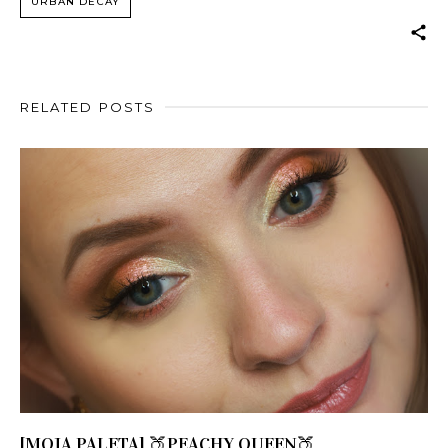
URBAN DECAY
RELATED POSTS
[MOJA PALETA] 🍑PEACHY QUEEN🍑