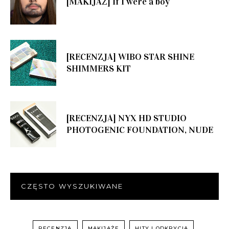
[MAKIJAŻ] If I were a boy
[RECENZJA] WIBO STAR SHINE
SHIMMERS KIT
[RECENZJA] NYX HD STUDIO
PHOTOGENIC FOUNDATION, NUDE
CZĘSTO WYSZUKIWANE
RECENZJA
MAKIJAŻE
HITY I ODKRYCIA