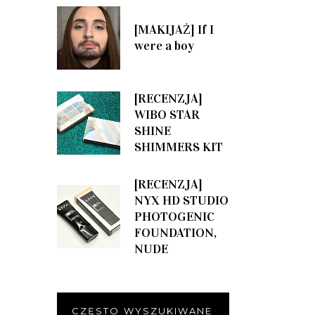
[MAKIJAŻ] If I
were a boy
[RECENZJA]
WIBO STAR
SHINE
SHIMMERS KIT
[RECENZJA]
NYX HD STUDIO
PHOTOGENIC
FOUNDATION,
NUDE
CZĘSTO WYSZUKIWANE