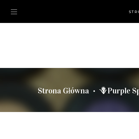
STR
Strona Główna
🪻Purple S
•