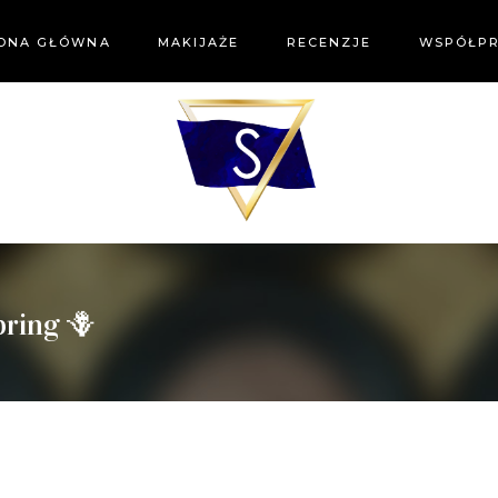
ONA GŁÓWNA
MAKIJAŻE
RECENZJE
WSPÓŁP
pring 🪻