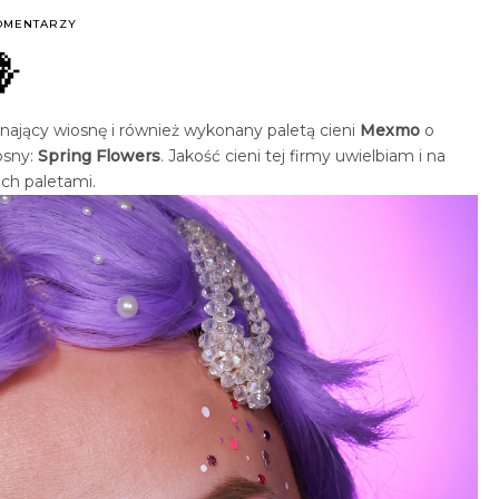
OMENTARZY
🪻
inający wiosnę i również wykonany paletą cieni
Mexmo
o
osny:
Spring Flowers
. Jakość cieni tej firmy uwielbiam i na
ch paletami.