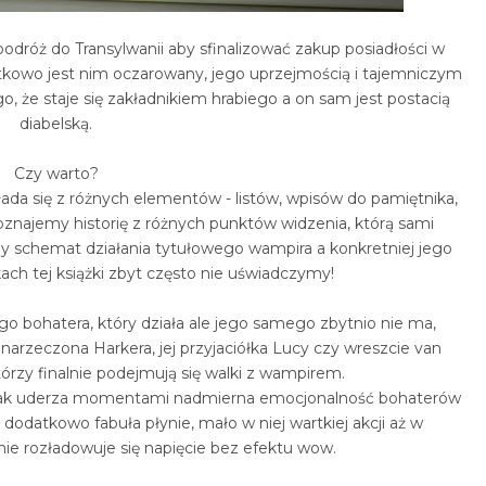
dróż do Transylwanii aby sfinalizować zakup posiadłości w
tkowo jest nim oczarowany, jego uprzejmością i tajemniczym
, że staje się zakładnikiem hrabiego a on sam jest postacią
diabelską.
Czy warto?
ada się z różnych elementów - listów, wpisów do pamiętnika,
oznajemy historię z różnych punktów widzenia, którą sami
 schemat działania tytułowego wampira a konkretniej jego
ach tej książki zbyt często nie uświadczymy!
 bohatera, który działa ale jego samego zbytnio nie ma,
 narzeczona Harkera, jej przyjaciółka Lucy czy wreszcie van
órzy finalnie podejmują się walki z wampirem.
dnak uderza momentami nadmierna emocjonalność bohaterów
, dodatkowo fabuła płynie, mało w niej wartkiej akcji aż w
e rozładowuje się napięcie bez efektu wow.