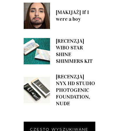
[MAKIJAŻ] If I
were a boy
[RECENZJA]
WIBO STAR
SHINE
SHIMMERS KIT
[RECENZJA]
NYX HD STUDIO
PHOTOGENIC
FOUNDATION,
NUDE
CZĘSTO WYSZUKIWANE