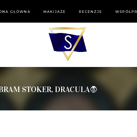
ONA GŁÓWNA
MAKIJAŻE
RECENZJE
WSPÓŁP
 BRAM STOKER, DRACULA🧛