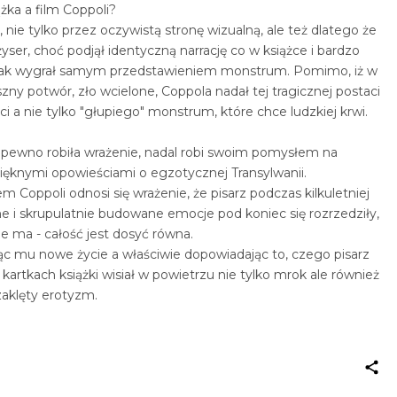
żka a film Coppoli?
 nie tylko przez oczywistą stronę wizualną, ale też dlatego że
ser, choć podjął identyczną narrację co w książce i bardzo
jednak wygrał samym przedstawieniem monstrum. Pomimo, iż w
zny potwór, zło wcielone, Coppola nadał tej tragicznej postaci
i a nie tylko "głupiego" monstrum, które chce ludzkiej krwi.
pewno robiła wrażenie, nadal robi swoim pomysłem na
pięknymi opowieściami o egzotycznej Transylwanii.
 Coppoli odnosi się wrażenie, że pisarz podczas kilkuletniej
ne i skrupulatnie budowane emocje pod koniec się rozrzedziły,
ie ma - całość jest dosyć równa.
jąc mu nowe życie a właściwie dopowiadając to, czego pisarz
kartkach książki wisiał w powietrzu nie tylko mrok ale również
zaklęty erotyzm.