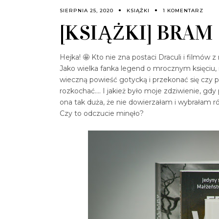
SIERPNIA 25, 2020
KSIĄŻKI
1 KOMENTARZ
[KSIĄŻKI] BRAM
Hejka! 🤩 Kto nie zna postaci Draculi i filmów 
Jako wielka fanka legend o mrocznym księciu, 
wieczną powieść gotycką i przekonać się czy p
rozkochać.... I jakież było moje zdziwienie, gdy
ona tak duża, że nie dowierzałam i wybrałam ró
Czy to odczucie minęło?