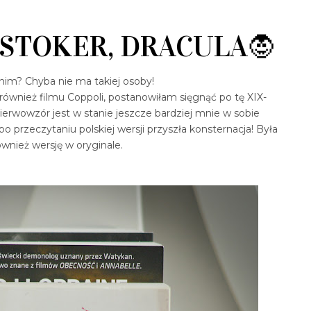
 STOKER, DRACULA🧛
z nim? Chyba nie ma takiej osoby!
również filmu Coppoli, postanowiłam sięgnąć po tę XIX-
ierwowzór jest w stanie jeszcze bardziej mnie w sobie
 po przeczytaniu polskiej wersji przyszła konsternacja! Była
wnież wersję w oryginale.