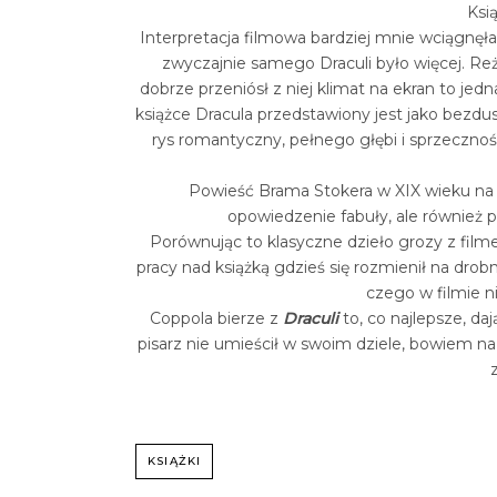
Ksią
Interpretacja filmowa bardziej mnie wciągnęła,
zwyczajnie samego Draculi było więcej. Reży
dobrze przeniósł z niej klimat na ekran to 
książce Dracula przedstawiony jest jako bezdus
rys romantyczny, pełnego głębi i sprzecznośc
Powieść Brama Stokera w XIX wieku na 
opowiedzenie fabuły, ale również 
Porównując to klasyczne dzieło grozy z filmem
pracy nad książką gdzieś się rozmienił na drob
czego w filmie n
Coppola bierze z
Draculi
to, co najlepsze, da
pisarz nie umieścił w swoim dziele, bowiem na 
KSIĄŻKI