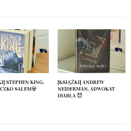
KI] STEPHEN KING,
[KSIĄŻKI] ANDREW
CZKO SALEM💀
NEIDERMAN, ADWOKAT
DIABŁA 😈