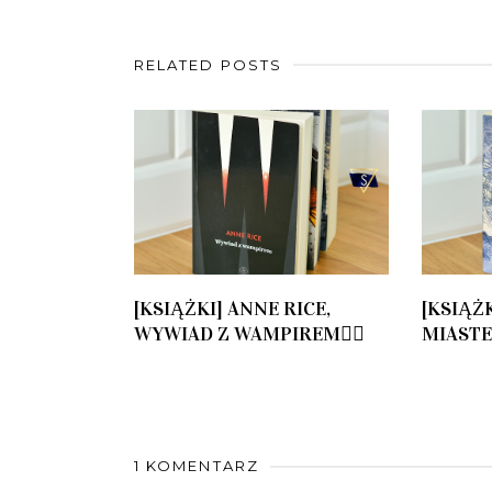
RELATED POSTS
[KSIĄŻKI] ANNE RICE,
[KSIĄŻ
WYWIAD Z WAMPIREM🧛‍♂️
MIASTE
1 KOMENTARZ