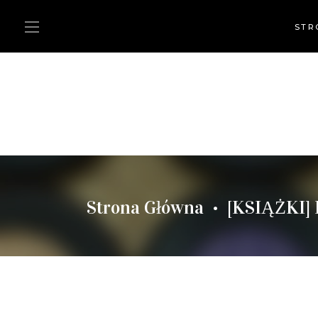
STR
Strona Główna
[KSIĄŻKI]
•