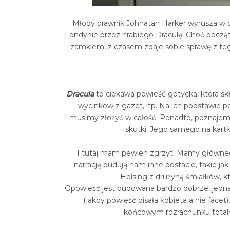
Młody prawnik Johnatan Harker wyrusza w po
Londynie przez hrabiego Draculę. Choć począ
zamkiem, z czasem zdaje sobie sprawę z tego
Dracula
to ciekawa powieść gotycka, która skł
wycinków z gazet, itp. Na ich podstawie p
musimy złożyć w całość. Ponadto, poznajemy
skutki. Jego samego na kartk
I tutaj mam pewien zgrzyt! Mamy głównego
narrację budują nam inne postacie, takie jak
Helsing z drużyną śmiałków, kt
Opowieść jest budowana bardzo dobrze, je
(jakby powieść pisała kobieta a nie facet)
końcowym rozrachunku totalni