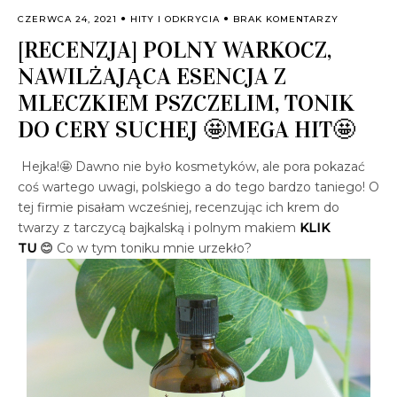
CZERWCA 24, 2021
HITY I ODKRYCIA
BRAK KOMENTARZY
[RECENZJA] POLNY WARKOCZ,
NAWILŻAJĄCA ESENCJA Z
MLECZKIEM PSZCZELIM, TONIK
DO CERY SUCHEJ 🤩MEGA HIT🤩
Hejka!🤩 Dawno nie było kosmetyków, ale pora pokazać
coś wartego uwagi, polskiego a do tego bardzo taniego! O
tej firmie pisałam wcześniej, recenzując ich krem do
twarzy z tarczycą bajkalską i polnym makiem
KLIK
TU
😊
Co w tym toniku mnie urzekło?