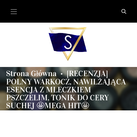
Strona Główna
[RECENZJA]
•
POLNY WARKOCZ, NAWILŻAJĄCA
ESENCJA Z MLECZKIEM
PSZCZELIM, TONIK DO CERY
SUCHEJ 🤩MEGA HIT🤩