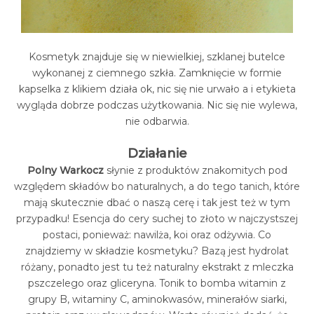
Kosmetyk znajduje się w niewielkiej, szklanej butelce
wykonanej z ciemnego szkła. Zamknięcie w formie
kapselka z klikiem działa ok, nic się nie urwało a i etykieta
wygląda dobrze podczas użytkowania. Nic się nie wylewa,
nie odbarwia.
Działanie
Polny Warkocz
słynie z produktów znakomitych pod
względem składów bo naturalnych, a do tego tanich, które
mają skutecznie dbać o naszą cerę i tak jest też w tym
przypadku! Esencja do cery suchej to złoto w najczystszej
postaci, ponieważ: nawilża, koi oraz odżywia. Co
znajdziemy w składzie kosmetyku? Bazą jest hydrolat
różany, ponadto jest tu też naturalny ekstrakt z mleczka
pszczelego oraz gliceryna. Tonik to bomba witamin z
grupy B, witaminy C, aminokwasów, minerałów siarki,