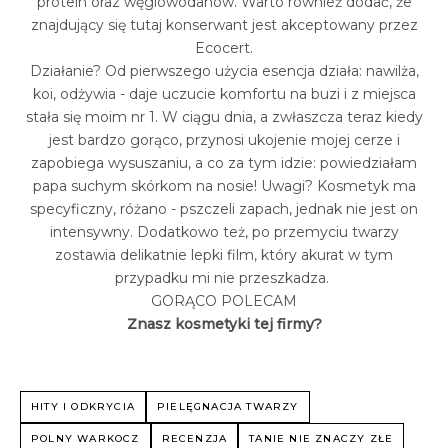
protein oraz węglowodanów. Warto również dodać, że
znajdujący się tutaj konserwant jest akceptowany przez
Ecocert.
Działanie? Od pierwszego użycia esencja działa: nawilża,
koi, odżywia - daje uczucie komfortu na buzi i z miejsca
stała się moim nr 1. W ciągu dnia, a zwłaszcza teraz kiedy
jest bardzo gorąco, przynosi ukojenie mojej cerze i
zapobiega wysuszaniu, a co za tym idzie: powiedziałam
papa suchym skórkom na nosie! Uwagi? Kosmetyk ma
specyficzny, różano - pszczeli zapach, jednak nie jest on
intensywny. Dodatkowo też, po przemyciu twarzy
zostawia delikatnie lepki film, który akurat w tym
przypadku mi nie przeszkadza.
GORĄCO POLECAM
Znasz kosmetyki tej firmy?
HITY I ODKRYCIA
PIELĘGNACJA TWARZY
POLNY WARKOCZ
RECENZJA
TANIE NIE ZNACZY ZŁE